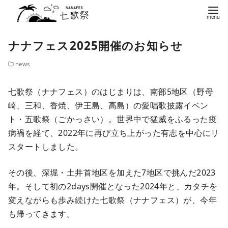
コ
ナナフェス2025開催のお知らせ
ン
テ
news
ン
ツ
七歌祭（ナナフェス）のはじまりは、南部5地区（野母
へ
崎、三和、香焼、伊王島、高島）の愛唱歌披露イベン
移
ト・五歌祭（ごかっさい）。世界中で猛威をふるった疫
動
病禍を経て、2022年に再び立ち上がった有志を中心にリ
スタートしました。
その後、深堀・土井首地区を加えた7地区で挑んだ2023
年。そして初の2days開催となった2024年と、カタチを
変えながらも歩み続けた七歌祭（ナナフェス）が、今年
も帰ってきます。